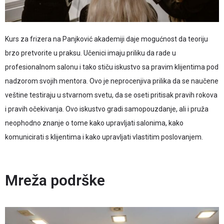
Kurs za frizera na Panjković akademiji daje mogućnost da teoriju
brzo pretvorite u praksu. Učenici imaju priliku da rade u
profesionalnom salonu i tako stiču iskustvo sa pravim klijentima pod
nadzorom svojih mentora. Ovo je neprocenjiva prilika da se naučene
veštine testiraju u stvarnom svetu, da se oseti pritisak pravih rokova
i pravih očekivanja. Ovo iskustvo gradi samopouzdanje, ali i pruža
neophodno znanje o tome kako upravljati salonima, kako
komunicirati s klijentima i kako upravljati vlastitim poslovanjem.
Mreža podrške