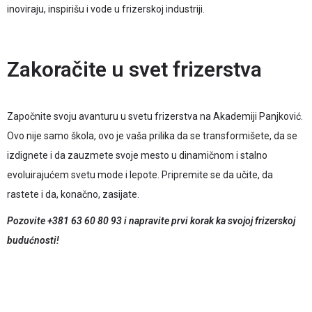
inoviraju, inspirišu i vode u frizerskoj industriji.
Zakoračite u svet frizerstva
Započnite svoju avanturu u svetu frizerstva na Akademiji Panjković.
Ovo nije samo škola, ovo je vaša prilika da se transformišete, da se
izdignete i da zauzmete svoje mesto u dinamičnom i stalno
evoluirajućem svetu mode i lepote. Pripremite se da učite, da
rastete i da, konačno, zasijate.
Pozovite +381 63 60 80 93 i napravite prvi korak ka svojoj frizerskoj
budućnosti!