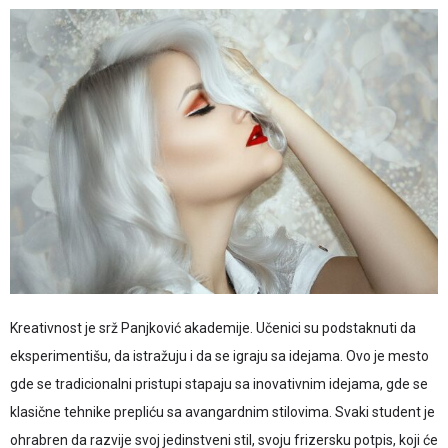
Kreativnost je srž Panjković akademije. Učenici su podstaknuti da
eksperimentišu, da istražuju i da se igraju sa idejama. Ovo je mesto
gde se tradicionalni pristupi stapaju sa inovativnim idejama, gde se
klasične tehnike prepliću sa avangardnim stilovima. Svaki student je
ohrabren da razvije svoj jedinstveni stil, svoju frizersku potpis, koji će