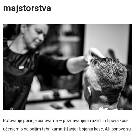
majstorstva
Putovanje počinje osnovama — poznavanjem različitih tipova kose,
učenjem o najboljim tehnikama šišanja i bojenja kose. Ali, osnove su