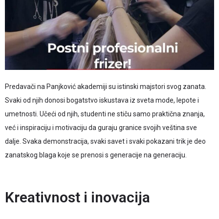
Predavači na Panjković akademiji su istinski majstori svog zanata.
Svaki od njih donosi bogatstvo iskustava iz sveta mode, lepote i
umetnosti. Učeći od njih, studenti ne stiču samo praktična znanja,
već i inspiraciju i motivaciju da guraju granice svojih veština sve
dalje. Svaka demonstracija, svaki savet i svaki pokazani trik je deo
zanatskog blaga koje se prenosi s generacije na generaciju.
Kreativnost i inovacija