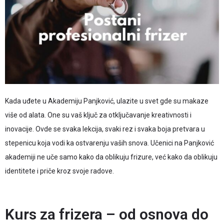
Kada uđete u Akademiju Panjković, ulazite u svet gde su makaze
više od alata. One su vaš ključ za otključavanje kreativnosti i
inovacije. Ovde se svaka lekcija, svaki rez i svaka boja pretvara u
stepenicu koja vodi ka ostvarenju vaših snova. Učenici na Panjković
akademiji ne uče samo kako da oblikuju frizure, već kako da oblikuju
identitete i priče kroz svoje radove.
Kurs za frizera – od osnova do