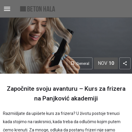
NOV
10
General
Započnite svoju avanturu – Kurs za frizera
na Panjković akademiji
Razmišljate da upišete kurs za frizera? U životu postoje trenuci
kada stojimo na raskrsnici, kada treba da odlučimo kojim putem
ćemo krenuti. Za mnoge, odluka da postanu frizeri nije samo