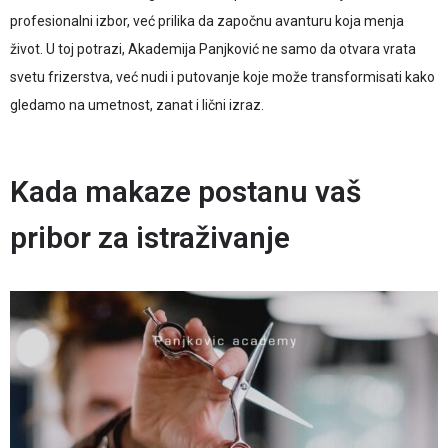
profesionalni izbor, već prilika da započnu avanturu koja menja
život. U toj potrazi, Akademija Panjković ne samo da otvara vrata
svetu frizerstva, već nudi i putovanje koje može transformisati kako
gledamo na umetnost, zanat i lični izraz.
Kada makaze postanu vaš
pribor za istraživanje