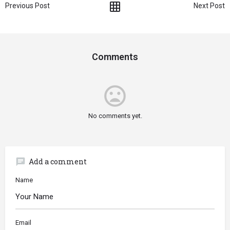
Previous Post
Next Post
Comments
mood_bad
No comments yet.
chat
Add a comment
Name
Email