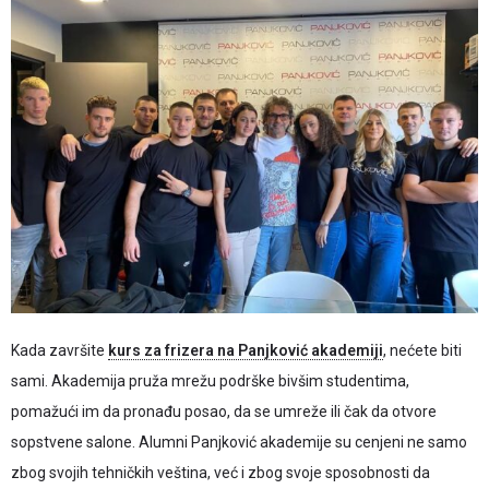
Kada završite
kurs za frizera na Panjković akademiji
, nećete biti
sami. Akademija pruža mrežu podrške bivšim studentima,
pomažući im da pronađu posao, da se umreže ili čak da otvore
sopstvene salone. Alumni Panjković akademije su cenjeni ne samo
zbog svojih tehničkih veština, već i zbog svoje sposobnosti da