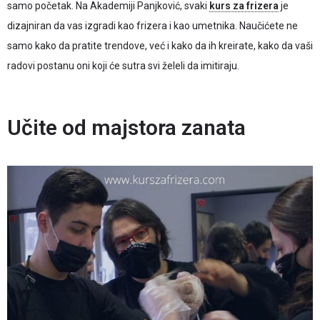
samo početak. Na Akademiji Panjković, svaki
kurs za frizera
je
dizajniran da vas izgradi kao frizera i kao umetnika. Naučićete ne
samo kako da pratite trendove, već i kako da ih kreirate, kako da vaši
radovi postanu oni koji će sutra svi želeli da imitiraju.
Učite od majstora zanata