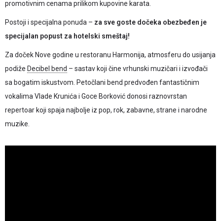
promotivnim cenama prilikom kupovine karata.
Postoji i specijalna ponuda –
za sve goste dočeka obezbeđen je
specijalan popust za hotelski smeštaj!
Za doček Nove godine u restoranu Harmonija, atmosferu do usijanja
podiže
Decibel bend
– sastav koji čine vrhunski muzičari i izvođači
sa bogatim iskustvom. Petočlani bend predvođen fantastičnim
vokalima Vlade Krunića i Goce Borković donosi raznovrstan
repertoar koji spaja najbolje iz pop, rok, zabavne, strane i narodne
muzike.