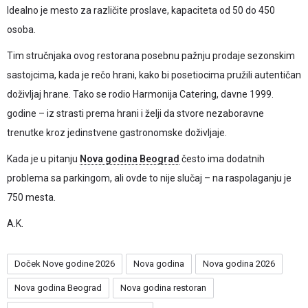
Idealno je mesto za različite proslave, kapaciteta od 50 do 450
osoba.
Tim stručnjaka ovog restorana posebnu pažnju prodaje sezonskim
sastojcima, kada je rečo hrani, kako bi posetiocima pružili autentičan
doživljaj hrane. Tako se rodio Harmonija Catering, davne 1999.
godine – iz strasti prema hrani i želji da stvore nezaboravne
trenutke kroz jedinstvene gastronomske doživljaje.
Kada je u pitanju
Nova godina Beograd
često ima dodatnih
problema sa parkingom, ali ovde to nije slučaj – na raspolaganju je
750 mesta.
A.K.
Doček Nove godine 2026
Nova godina
Nova godina 2026
Nova godina Beograd
Nova godina restoran