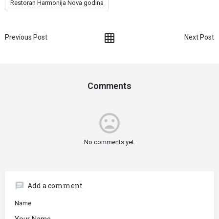
Restoran Harmonija Nova godina
Previous Post
Next Post
Comments
mood_bad
No comments yet.
chat
Add a comment
Name