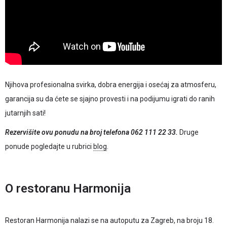
Njihova profesionalna svirka, dobra energija i osećaj za atmosferu,
garancija su da ćete se sjajno provesti i na podijumu igrati do ranih
jutarnjih sati!
Rezervišite ovu ponudu na broj telefona 062 111 22 33.
Druge
ponude pogledajte u rubrici
blog
.
O restoranu Harmonija
Restoran Harmonija nalazi se na autoputu za Zagreb, na broju 18.