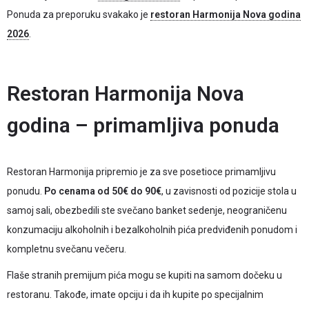
Ponuda za preporuku svakako je
restoran Harmonija Nova godina
2026
.
Restoran Harmonija Nova
godina – primamljiva ponuda
Restoran Harmonija pripremio je za sve posetioce primamljivu
ponudu.
Po cenama od 50€ do 90€
, u zavisnosti od pozicije stola u
samoj sali, obezbedili ste svečano banket sedenje, neograničenu
konzumaciju alkoholnih i bezalkoholnih pića predviđenih ponudom i
kompletnu svečanu večeru.
Flaše stranih premijum pića mogu se kupiti na samom dočeku u
restoranu. Takođe, imate opciju i da ih kupite po specijalnim